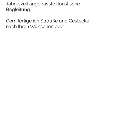
Jahreszeit angepasste floristische
Begleitung?
Gern fertige ich Sträuße und Gestecke
nach Ihren Wünschen oder
übernehme für Sie die regelmäßige
Bepflanzung und saisonale
Dekoration von Beeten und
Pflanzschalen.
Atelier für Floristik | Veronika Matt
©2025 Atelier für Floristik | Webdesign:
sams-foto.com
Datenschutzerklärung